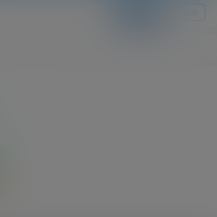
关注Ta
发私信