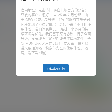
官网地址：点击访问 转自机场官方的公告：
尊敬的客户，您好： 自 25 年 7 月份起，由
于 GFW 检查机制升级，我们的服务在部分时
圈子
问答
供求信息
间段出现了不稳定情况，给您带来了不佳的使
用体验，我们深表歉意。 经过一个多月的持
续研发与优化，我们基于原有协议进行了全面
升级，显著增强了加密性能与连接稳定性。全
新 MUNIU-X 客户端 现已正式发布，将为您
带来更加流畅、稳定与安全的使用体验。 📥
客户端下载 请前…
前往查看详情
Empty Result