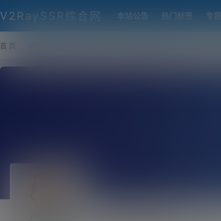
V2RaySSR综合网
本站公告
热门标签
专
首 页
VPS推荐-评测
热门协议搭建
各类脚本及教程
客户