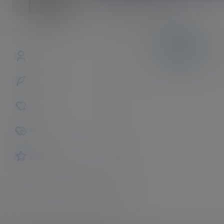
yiqiecongjian
斗者
Lv1
文章
商铺
快讯
概览
发布的
关注
粉丝
收藏