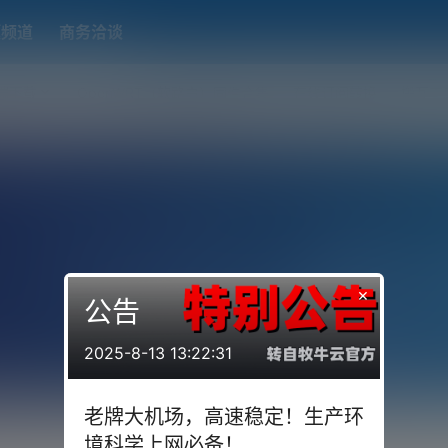
题频道
商务洽谈
端下载
OpenWRT（软路由）固件合集
在线订阅转换
搬瓦工
×
公告
2025-8-13 13:22:31
老牌大机场，高速稳定！生产环
境科学上网必备！