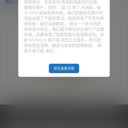
官网地址：点击访问 转自机场官方的公告：
尊敬的客户，您好： 自 25 年 7 月份起，由
于 GFW 检查机制升级，我们的服务在部分时
间段出现了不稳定情况，给您带来了不佳的使
用体验，我们深表歉意。 经过一个多月的持
续研发与优化，我们基于原有协议进行了全面
升级，显著增强了加密性能与连接稳定性。全
新 MUNIU-X 客户端 现已正式发布，将为您
带来更加流畅、稳定与安全的使用体验。 📥
客户端下载 请前…
前往查看详情
Empty Result
Copyright © 2026
V2RaySSR综合网
|
网站地图
|
商务洽谈
|
您的 IP :
216.73.216.37 - US ， 查询 4 次，耗时 0.4216 秒