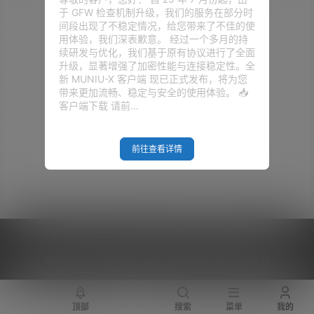
于 GFW 检查机制升级，我们的服务在部分时
间段出现了不稳定情况，给您带来了不佳的使
用体验，我们深表歉意。 经过一个多月的持
续研发与优化，我们基于原有协议进行了全面
升级，显著增强了加密性能与连接稳定性。全
新 MUNIU-X 客户端 现已正式发布，将为您
带来更加流畅、稳定与安全的使用体验。 📥
客户端下载 请前…
前往查看详情
Copyright © 2026
V2RaySSR综合网
|
网站地图
|
商务洽谈
|
您的 IP :
216.73.216.175 - US ， 查询 9 次，耗时 0.3932 秒
顶部
搜索
菜单
我的