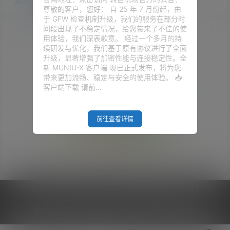
文章
快讯
评论
尊敬的客户，您好： 自 25 年 7 月份起，由
于 GFW 检查机制升级，我们的服务在部分时
间段出现了不稳定情况，给您带来了不佳的使
用体验，我们深表歉意。 经过一个多月的持
续研发与优化，我们基于原有协议进行了全面
升级，显著增强了加密性能与连接稳定性。全
新 MUNIU-X 客户端 现已正式发布，将为您
带来更加流畅、稳定与安全的使用体验。 📥
客户端下载 请前…
前往查看详情
Empty Result
Copyright © 2026
V2RaySSR综合网
|
网站地图
|
商务洽谈
|
您的 IP :
216.73.216.79 - US ， 查询 9 次，耗时 0.4175 秒