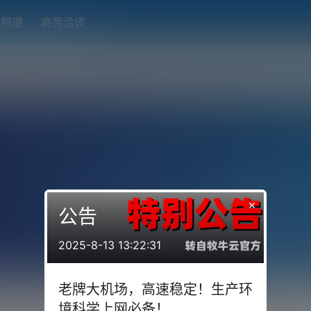
题频道
商务洽谈
端下载
OpenWRT（软路由）固件合集
在线订阅转换
搬瓦工
×
公告
2025-8-13 13:22:31
老牌大机场，高速稳定！生产环
境科学上网必备！