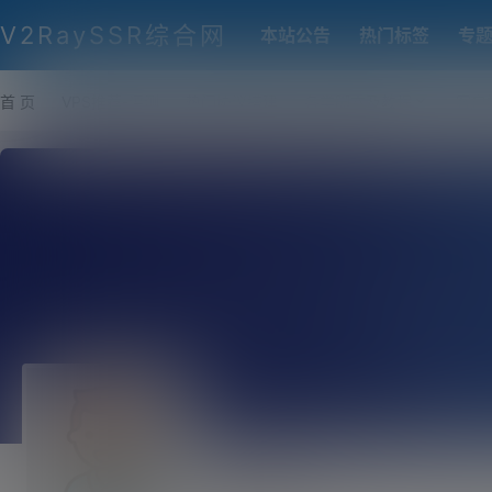
V2RaySSR综合网
本站公告
热门标签
专
首 页
VPS推荐-评测
热门协议搭建
各类脚本及教程
客户