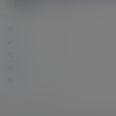
star2k
斗者
Lv1
概览
发布的
关注
粉丝
收藏