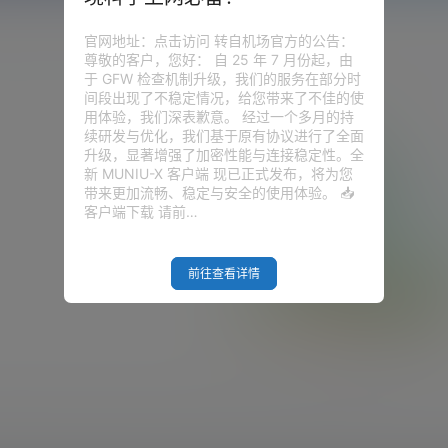
官网地址：点击访问 转自机场官方的公告：
尊敬的客户，您好： 自 25 年 7 月份起，由
于 GFW 检查机制升级，我们的服务在部分时
间段出现了不稳定情况，给您带来了不佳的使
用体验，我们深表歉意。 经过一个多月的持
续研发与优化，我们基于原有协议进行了全面
升级，显著增强了加密性能与连接稳定性。全
新 MUNIU-X 客户端 现已正式发布，将为您
带来更加流畅、稳定与安全的使用体验。 📥
客户端下载 请前…
前往查看详情
Empty Result