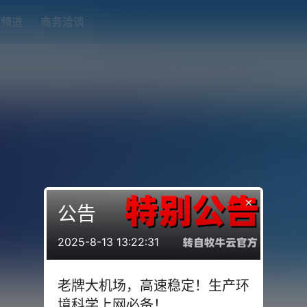
题频道
商务洽谈
端下载
OpenWRT（软路由）固件合集
在线订阅转换
搬瓦工
×
公告
2025-8-13 13:22:31
老牌大机场，高速稳定！生产环
境科学上网必备！