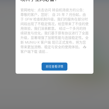
官网地址：点击访问 转自机场官方的公告：
尊敬的客户，您好： 自 25 年 7 月份起，由
于 GFW 检查机制升级，我们的服务在部分时
间段出现了不稳定情况，给您带来了不佳的使
用体验，我们深表歉意。 经过一个多月的持
续研发与优化，我们基于原有协议进行了全面
升级，显著增强了加密性能与连接稳定性。全
新 MUNIU-X 客户端 现已正式发布，将为您
带来更加流畅、稳定与安全的使用体验。 📥
客户端下载 请前…
前往查看详情
Empty Result