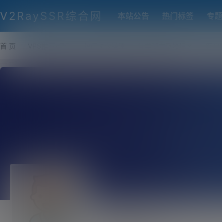
V2RaySSR综合网
本站公告
热门标签
专
首 页
VPS推荐-评测
热门协议搭建
各类脚本及教程
客户