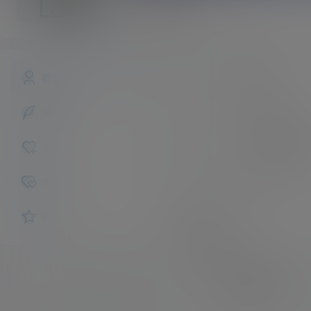
ahhhh
斗者
Lv1
ahhhh
昵称：
概览
未认证
认证：
发布的
入驻本站
226
描述：
关注
男
性别：
粉丝
收藏
互动
我的圈子