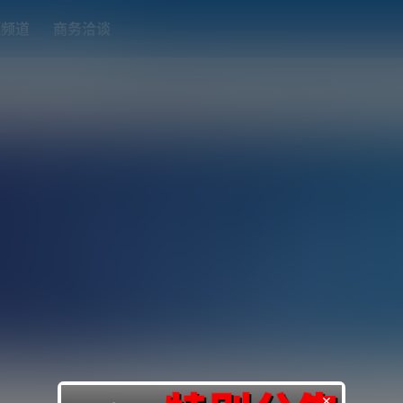
题频道
商务洽谈
端下载
OpenWRT（软路由）固件合集
在线订阅转换
搬瓦工
×