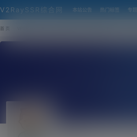
V2RaySSR综合网
本站公告
热门标签
专
首 页
VPS推荐-评测
热门协议搭建
各类脚本及教程
客户