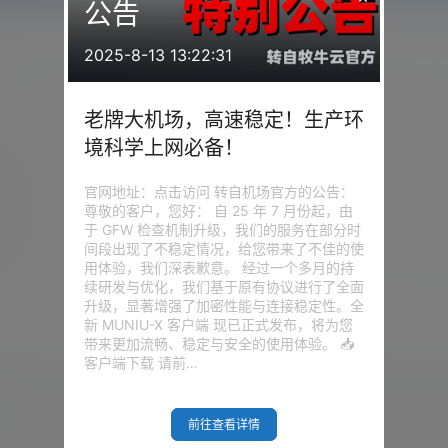
公告
2025-8-13 13:22:31
老牌大机场，高速稳定！生产环
境科学上网必备！
官网地址：点击访问 转自机场官方的公告：
1
天
尊敬的客户，您好： 自 25 年 7 月份起，由
于 GFW 检查机制升级，我们的服务在部分时
间段出现了不稳定情况，给您带来了不佳的使
用体验，我们深表歉意。 经过一个多月的持
续研发与优化，我们基于原有协议进行了全面
升级，显著增强了加密性能与连接稳定性。全
新 MUNIU-X 客户端 现已正式发布，将为您
带来更加流畅、稳定与安全的使用体验。 📥
客户端下载 请前…
我的问答
前往查看详情