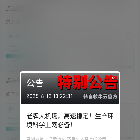
点击应用管理
进入如下界面：
×
点击安装本地应用
公告
如下图
2025-8-13 13:22:31
老牌大机场，高速稳定！生产环
境科学上网必备！
官网地址：点击访问 转自机场官方的公告：