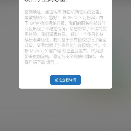
9
官网地址：点击访问 转自机场官方的公告：
尊敬的客户，您好： 自 25 年 7 月份起，由
于 GFW 检查机制升级，我们的服务在部分时
间段出现了不稳定情况，给您带来了不佳的使
用体验，我们深表歉意。 经过一个多月的持
续研发与优化，我们基于原有协议进行了全面
升级，显著增强了加密性能与连接稳定性。全
新 MUNIU-X 客户端 现已正式发布，将为您
带来更加流畅、稳定与安全的使用体验。 📥
客户端下载 请前…
前往查看详情
Empty Result