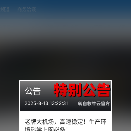
题频道
商务洽谈
端下载
OpenWRT（软路由）固件合集
在线订阅转换
搬瓦工
×
公告
2025-8-13 13:22:31
老牌大机场，高速稳定！生产环
境科学上网必备！