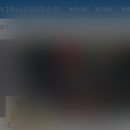
V2RaySSR综合网
本站公告
热门标签
专
首 页
VPS推荐-评测
热门协议搭建
各类脚本及教程
客户