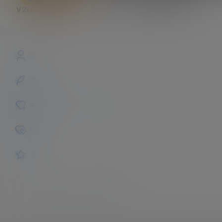
V2raySSR综合网
斗帝
Lv
概览
发布的
关注
粉丝
收藏