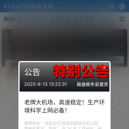
V2RaySSR综合网
本站公告
热门标签
专题频道
商务洽谈
关注Ta
发私信
×
公告
V2raySSR综合网
斗帝
Lv9
2025-8-13 13:22:31
老牌大机场，高速稳定！生产环
概览
发布的
关注
粉丝
收藏
境科学上网必备！
官网地址：点击访问 转自机场官方的公告：
尊敬的客户，您好： 自 25 年 7 月份起，由