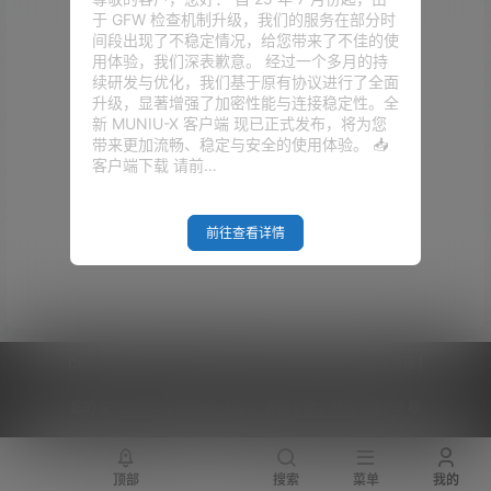
于 GFW 检查机制升级，我们的服务在部分时
间段出现了不稳定情况，给您带来了不佳的使
用体验，我们深表歉意。 经过一个多月的持
续研发与优化，我们基于原有协议进行了全面
升级，显著增强了加密性能与连接稳定性。全
新 MUNIU-X 客户端 现已正式发布，将为您
带来更加流畅、稳定与安全的使用体验。 📥
客户端下载 请前…
前往查看详情
Copyright © 2026
V2RaySSR综合网
|
网站地图
|
商务洽谈
|
您的 IP :
216.73.217.146 - US ， 查询 9 次，耗时 0.4317 秒
顶部
搜索
菜单
我的