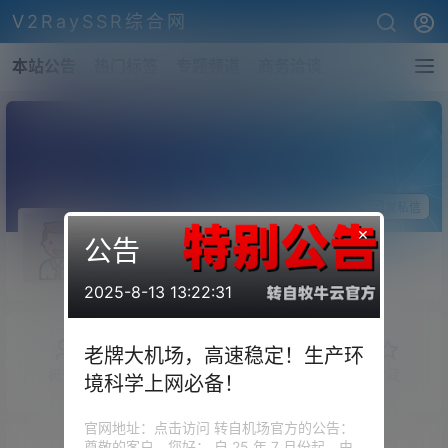
V2RaySSR综合网
本站公告
热门标签
专题频道
商务洽谈
关注Ta
发私信
×
公告
None
斗者
Lv1
2025-8-13 13:22:31
老牌大机场，高速稳定！生产环
概览
发布的
关注
粉丝
收藏
境科学上网必备！
官网地址：点击访问 转自机场官方的公告：
尊敬的客户，您好： 自 25 年 7 月份起，由