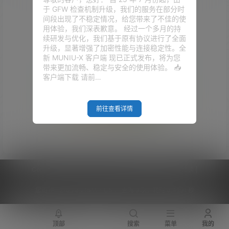
于 GFW 检查机制升级，我们的服务在部分时
间段出现了不稳定情况，给您带来了不佳的使
用体验，我们深表歉意。 经过一个多月的持
续研发与优化，我们基于原有协议进行了全面
升级，显著增强了加密性能与连接稳定性。全
新 MUNIU-X 客户端 现已正式发布，将为您
带来更加流畅、稳定与安全的使用体验。 📥
客户端下载 请前…
前往查看详情
Empty Result
Copyright © 2026
V2RaySSR综合网
|
网站地图
|
商务洽谈
|
您的 IP :
216.73.216.11 - US ， 查询 9 次，耗时 0.4291 秒
顶部
搜索
菜单
我的