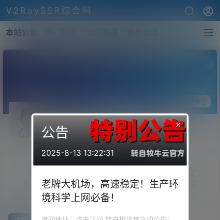
V2RaySSR综合网
本站公告
热门标签
专题频道
商务洽谈
关注Ta
发私信
None
×
公告
斗者
Lv1
2025-8-13 13:22:31
老牌大机场，高速稳定！生产环
概览
发布的
关注
粉丝
收藏
境科学上网必备！
官网地址：点击访问 转自机场官方的公告：