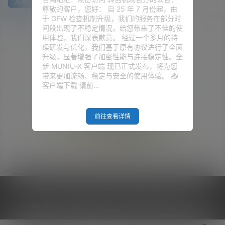
文章
快讯
评论
尊敬的客户，您好： 自 25 年 7 月份起，由
于 GFW 检查机制升级，我们的服务在部分时
间段出现了不稳定情况，给您带来了不佳的使
用体验，我们深表歉意。 经过一个多月的持
续研发与优化，我们基于原有协议进行了全面
升级，显著增强了加密性能与连接稳定性。全
新 MUNIU-X 客户端 现已正式发布，将为您
带来更加流畅、稳定与安全的使用体验。 📥
客户端下载 请前…
前往查看详情
Empty Result
Copyright © 2026
V2RaySSR综合网
|
网站地图
|
商务洽谈
|
您的 IP :
216.73.216.232 - US ， 查询 9 次，耗时 0.4127 秒