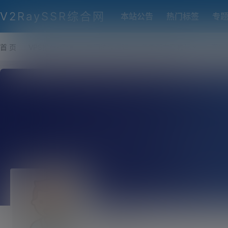
V2RaySSR综合网
本站公告
热门标签
专
首 页
VPS推荐-评测
热门协议搭建
各类脚本及教程
客户