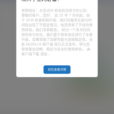
官网地址：点击访问 转自机场官方的公告：
尊敬的客户，您好： 自 25 年 7 月份起，由
于 GFW 检查机制升级，我们的服务在部分时
间段出现了不稳定情况，给您带来了不佳的使
用体验，我们深表歉意。 经过一个多月的持
续研发与优化，我们基于原有协议进行了全面
升级，显著增强了加密性能与连接稳定性。全
新 MUNIU-X 客户端 现已正式发布，将为您
带来更加流畅、稳定与安全的使用体验。 📥
客户端下载 请前…
前往查看详情
Empty Result