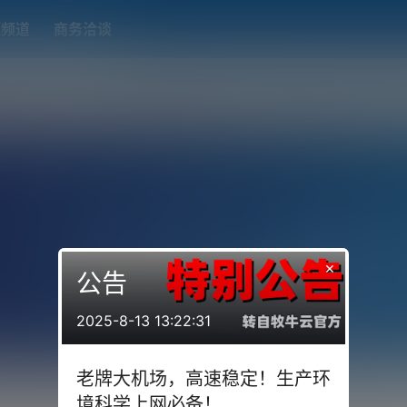
题频道
商务洽谈
端下载
OpenWRT（软路由）固件合集
在线订阅转换
搬瓦工
×
公告
2025-8-13 13:22:31
老牌大机场，高速稳定！生产环
境科学上网必备！