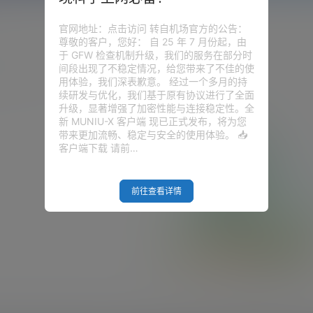
官网地址：点击访问 转自机场官方的公告：
尊敬的客户，您好： 自 25 年 7 月份起，由
于 GFW 检查机制升级，我们的服务在部分时
间段出现了不稳定情况，给您带来了不佳的使
用体验，我们深表歉意。 经过一个多月的持
续研发与优化，我们基于原有协议进行了全面
升级，显著增强了加密性能与连接稳定性。全
新 MUNIU-X 客户端 现已正式发布，将为您
带来更加流畅、稳定与安全的使用体验。 📥
客户端下载 请前…
前往查看详情
Empty Result