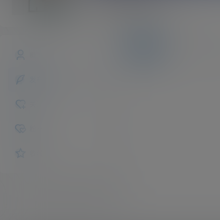
qimeZz0v0
斗者
Lv1
文章
快讯
评论
概览
发布的
关注
粉丝
收藏