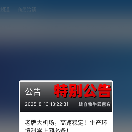
题频道
商务洽谈
端下载
OpenWRT（软路由）固件合集
在线订阅转换
搬瓦工
×
公告
2025-8-13 13:22:31
老牌大机场，高速稳定！生产环
境科学上网必备！