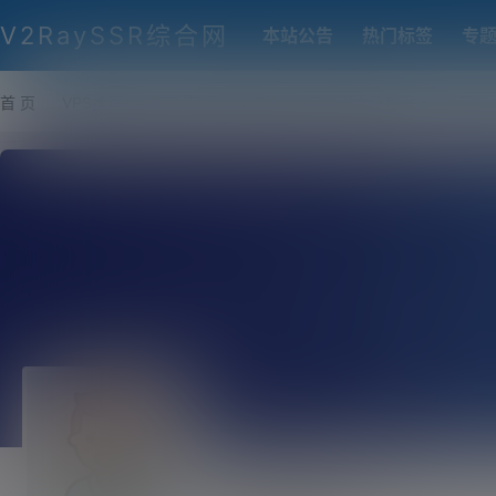
V2RaySSR综合网
本站公告
热门标签
专
首 页
VPS推荐-评测
热门协议搭建
各类脚本及教程
客户