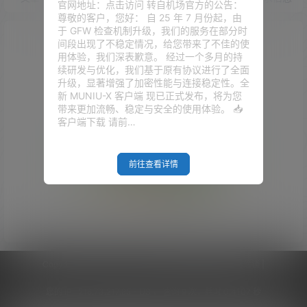
官网地址：点击访问 转自机场官方的公告：
尊敬的客户，您好： 自 25 年 7 月份起，由
于 GFW 检查机制升级，我们的服务在部分时
间段出现了不稳定情况，给您带来了不佳的使
用体验，我们深表歉意。 经过一个多月的持
续研发与优化，我们基于原有协议进行了全面
升级，显著增强了加密性能与连接稳定性。全
新 MUNIU-X 客户端 现已正式发布，将为您
带来更加流畅、稳定与安全的使用体验。 📥
客户端下载 请前…
前往查看详情
Empty Result
Copyright © 2026
V2RaySSR综合网
|
网站地图
|
商务洽谈
|
您的 IP :
216.73.217.85 - US ， 查询 9 次，耗时 0.4107 秒