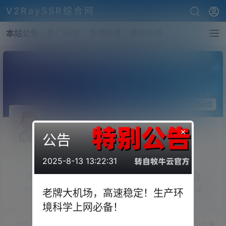
V2RaySSR综合网
本站公告
热门标签
专题频道
商务洽谈
关注Ta
发私信
DoomsGuardians
×
公告
斗者
Lv1
2025-8-13 13:22:31
概览
发布的
关注
粉丝
收藏
老牌大机场，高速稳定！生产环
境科学上网必备！
文章
商铺
快讯
圈子
问答
供求信息