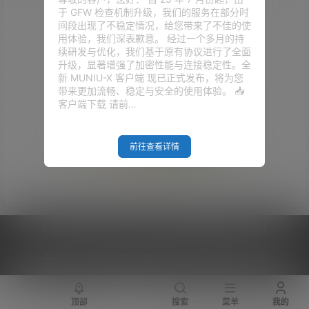
于 GFW 检查机制升级，我们的服务在部分时
间段出现了不稳定情况，给您带来了不佳的使
用体验，我们深表歉意。 经过一个多月的持
续研发与优化，我们基于原有协议进行了全面
升级，显著增强了加密性能与连接稳定性。全
新 MUNIU-X 客户端 现已正式发布，将为您
带来更加流畅、稳定与安全的使用体验。 📥
客户端下载 请前…
前往查看详情
Empty Result
Copyright © 2026
V2RaySSR综合网
|
网站地图
|
商务洽谈
|
您的 IP :
216.73.216.199 - US ， 查询 9 次，耗时 0.4050 秒
顶部
搜索
菜单
我的