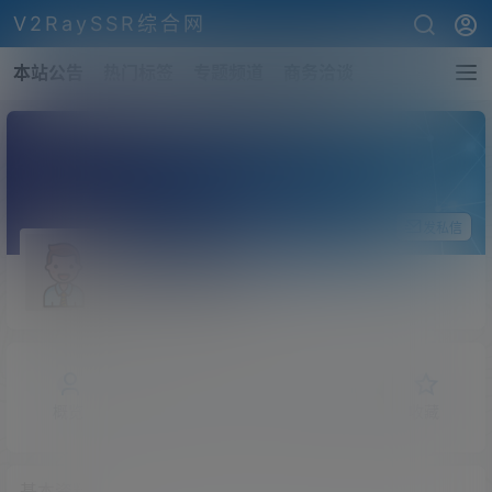
V2RaySSR综合网
本站公告
热门标签
专题频道
商务洽谈
关注Ta
发私信
SamuelWalker
斗者
Lv1
概览
发布的
关注
粉丝
收藏
基本资料