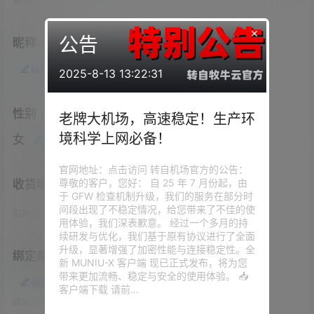
×
公告
昵称
编辑
2025-8-13 13:22:31
性别
老牌大机场，高速稳定！生产环
境科学上网必备！
女
编辑
官网地址：点击访问 转自机场官方的公告：
尊敬的客户，您好： 自 25 年 7 月份起，由
收货地址
于 GFW 检查机制升级，我们的服务在部分时
间段出现了不稳定情况，给您带来了不佳的使
如果您在本站购物，请务必填写此项，以便发货！
用体验，我们深表歉意。 经过一个多月的持
续研发与优化，我们基于原有协议进行了全面
升级，显著增强了加密性能与连接稳定性。全
绑定邮箱
新 MUNIU-X 客户端 现已正式发布，将为您
带来更加流畅、稳定与安全的使用体验。 📥
编辑
客户端下载 请前…
邮箱可用作登录