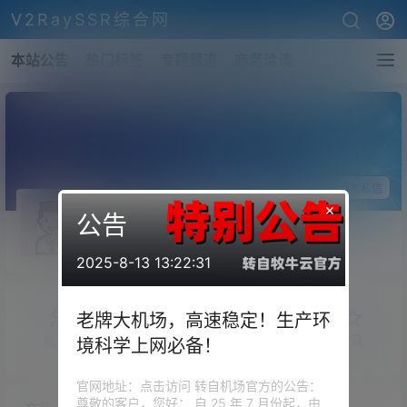
V2RaySSR综合网
本站公告
热门标签
专题频道
商务洽谈
关注Ta
发私信
×
公告
yaiy717
斗者
Lv1
2025-8-13 13:22:31
老牌大机场，高速稳定！生产环
概览
发布的
关注
粉丝
收藏
境科学上网必备！
官网地址：点击访问 转自机场官方的公告：
尊敬的客户，您好： 自 25 年 7 月份起，由