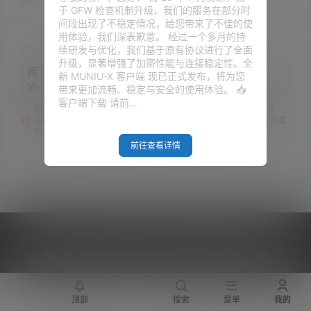
文章
快讯
评论
于 GFW 检查机制升级，我们的服务在部分时
间段出现了不稳定情况，给您带来了不佳的使
用体验，我们深表歉意。 经过一个多月的持
20年9月9日
续研发与优化，我们基于原有协议进行了全面
升级，显著增强了加密性能与连接稳定性。全
用了几个月，输入域名，伪装站点页面没有了，只有
新 MUNIU-X 客户端 现已正式发布，将为您
Welcome to nginx!
带来更加流畅、稳定与安全的使用体验。 📥
客户端下载 请前…
强大的Trojan一键安装脚本，支持全设备全平台的科学上网（包含
WEB页面管理、Trojan服务控制、Trojan链接/二维码分享、站点伪装
等）
前往查看详情
Copyright © 2026
V2RaySSR综合网
|
网站地图
|
商务洽谈
|
您的 IP :
216.73.217.51 - US ， 查询 11 次，耗时 0.4030 秒
顶部
搜索
菜单
我的