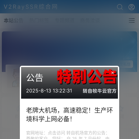
V2RaySSR综合网
本站公告
热门标签
专题频道
商务洽谈
关注Ta
发私信
×
公告
z2345
斗者
Lv1
2025-8-13 13:22:31
老牌大机场，高速稳定！生产环
概览
发布的
关注
粉丝
收藏
境科学上网必备！
官网地址：点击访问 转自机场官方的公告：
尊敬的客户，您好： 自 25 年 7 月份起，由