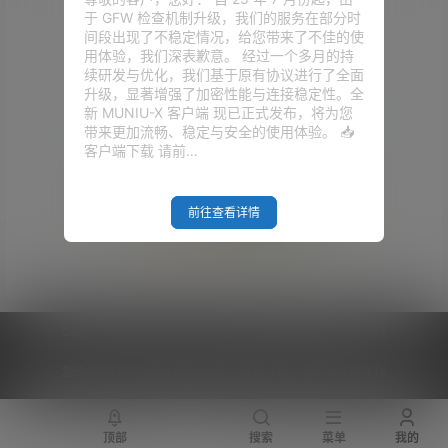
于 GFW 检查机制升级，我们的服务在部分时
间段出现了不稳定情况，给您带来了不佳的使
用体验，我们深表歉意。 经过一个多月的持
续研发与优化，我们基于原有协议进行了全面
升级，显著增强了加密性能与连接稳定性。全
新 MUNIU-X 客户端 现已正式发布，将为您
带来更加流畅、稳定与安全的使用体验。 📥
客户端下载 请前…
前往查看详情
Empty Result
Copyright © 2026
V2RaySSR综合网
|
网站地图
|
商务洽谈
|
您的 IP :
216.73.216.227 - US ， 查询 9 次，耗时 0.4230 秒
顶部
搜索
菜单
我的