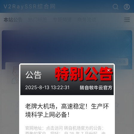
V2RaySSR综合网
本站公告
热门标签
专题频道
商务洽谈
关注Ta
发私信
×
公告
z2345
斗者
Lv1
2025-8-13 13:22:31
老牌大机场，高速稳定！生产环
概览
发布的
关注
粉丝
收藏
境科学上网必备！
官网地址：点击访问 转自机场官方的公告：
尊敬的客户，您好： 自 25 年 7 月份起，由