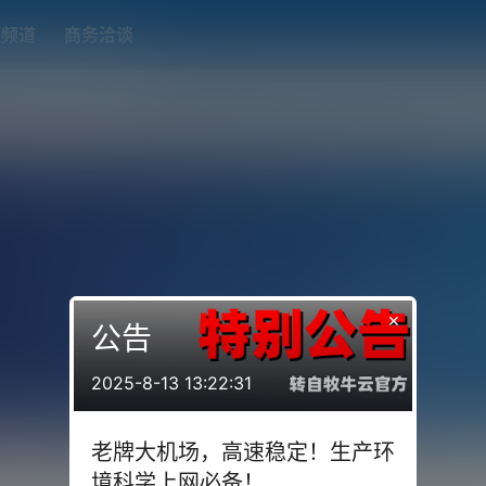
题频道
商务洽谈
端下载
OpenWRT（软路由）固件合集
在线订阅转换
搬瓦工
×
公告
2025-8-13 13:22:31
老牌大机场，高速稳定！生产环
境科学上网必备！