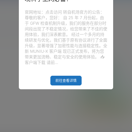
官网地址：点击访问 转自机场官方的公告：
尊敬的客户，您好： 自 25 年 7 月份起，由
于 GFW 检查机制升级，我们的服务在部分时
圈子
问答
供求信息
间段出现了不稳定情况，给您带来了不佳的使
用体验，我们深表歉意。 经过一个多月的持
续研发与优化，我们基于原有协议进行了全面
升级，显著增强了加密性能与连接稳定性。全
新 MUNIU-X 客户端 现已正式发布，将为您
带来更加流畅、稳定与安全的使用体验。 📥
客户端下载 请前…
前往查看详情
Empty Result