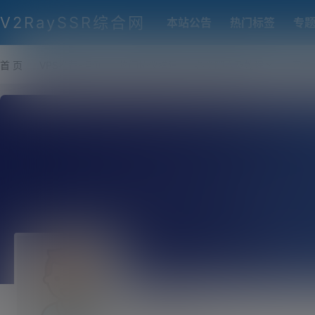
V2RaySSR综合网
本站公告
热门标签
专
首 页
VPS推荐-评测
热门协议搭建
各类脚本及教程
客户