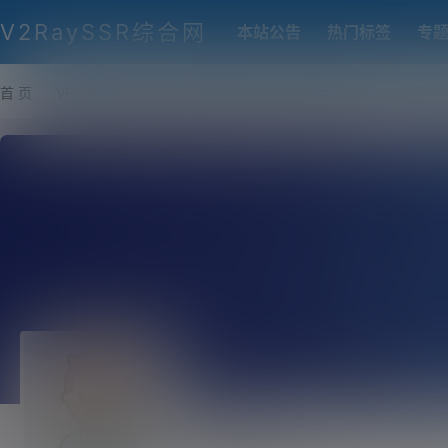
V2RaySSR综合网
本站公告
热门标签
专
首 页
VPS推荐-评测
热门协议搭建
各类脚本及教程
客户