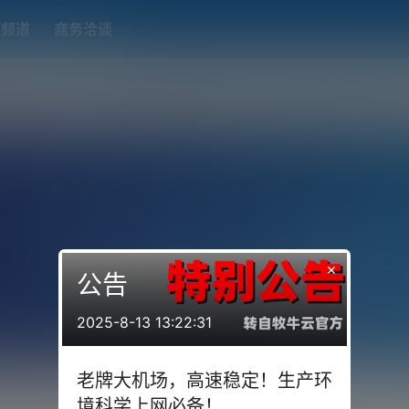
题频道
商务洽谈
端下载
OpenWRT（软路由）固件合集
在线订阅转换
搬瓦工
×
公告
2025-8-13 13:22:31
老牌大机场，高速稳定！生产环
境科学上网必备！