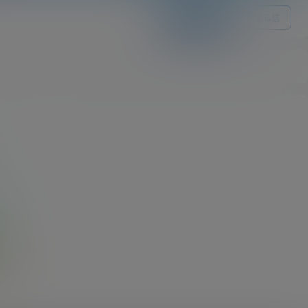
关注Ta
发私信