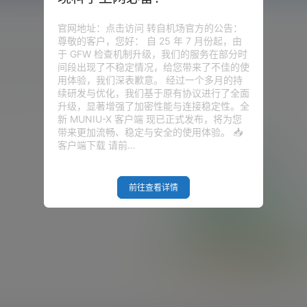
官网地址：点击访问 转自机场官方的公告：
尊敬的客户，您好： 自 25 年 7 月份起，由
于 GFW 检查机制升级，我们的服务在部分时
圈子
问答
供求信息
间段出现了不稳定情况，给您带来了不佳的使
用体验，我们深表歉意。 经过一个多月的持
续研发与优化，我们基于原有协议进行了全面
升级，显著增强了加密性能与连接稳定性。全
新 MUNIU-X 客户端 现已正式发布，将为您
带来更加流畅、稳定与安全的使用体验。 📥
客户端下载 请前…
前往查看详情
Empty Result