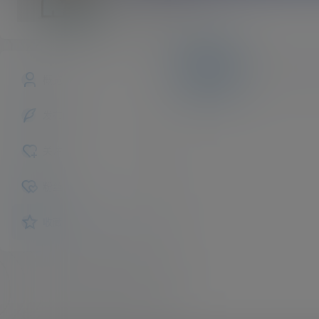
shiki
斗师
Lv2
文章
商铺
快讯
概览
发布的
关注
粉丝
收藏