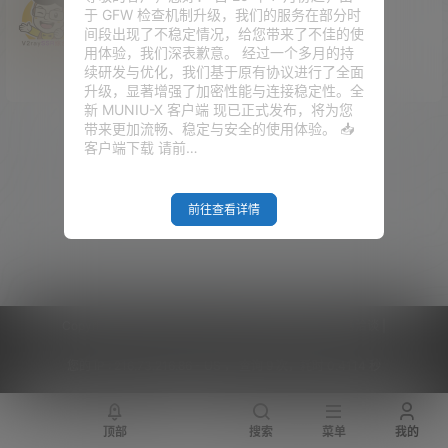
于 GFW 检查机制升级，我们的服务在部分时
什么也没有，不信你看！
间段出现了不稳定情况，给您带来了不佳的使
用体验，我们深表歉意。 经过一个多月的持
148文章
0关注
194粉丝
续研发与优化，我们基于原有协议进行了全面
升级，显著增强了加密性能与连接稳定性。全
新 MUNIU-X 客户端 现已正式发布，将为您
带来更加流畅、稳定与安全的使用体验。 📥
客户端下载 请前…
前往查看详情
Copyright © 2026
V2RaySSR综合网
|
网站地图
|
商务洽谈
|
您的 IP :
216.73.216.86 - US ， 查询 9 次，耗时 0.4114 秒
顶部
搜索
菜单
我的