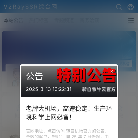
V2RaySSR综合网
本站公告
热门标签
专题频道
商务洽谈
关注Ta
发私信
×
公告
shiki
斗师
Lv2
2025-8-13 13:22:31
老牌大机场，高速稳定！生产环
概览
发布的
关注
粉丝
收藏
境科学上网必备！
官网地址：点击访问 转自机场官方的公告：
尊敬的客户，您好： 自 25 年 7 月份起，由
V2raySSR综合网