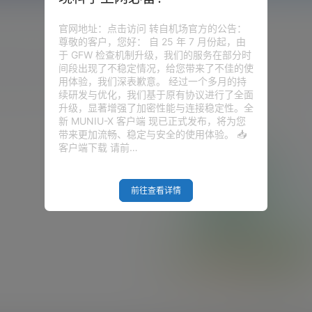
官网地址：点击访问 转自机场官方的公告：
尊敬的客户，您好： 自 25 年 7 月份起，由
于 GFW 检查机制升级，我们的服务在部分时
圈子
问答
供求信息
间段出现了不稳定情况，给您带来了不佳的使
用体验，我们深表歉意。 经过一个多月的持
续研发与优化，我们基于原有协议进行了全面
升级，显著增强了加密性能与连接稳定性。全
新 MUNIU-X 客户端 现已正式发布，将为您
带来更加流畅、稳定与安全的使用体验。 📥
客户端下载 请前…
前往查看详情
Empty Result