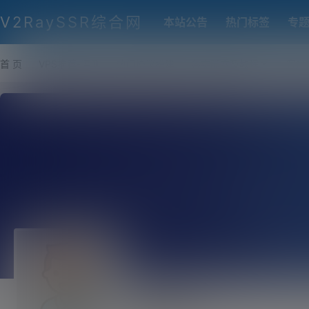
V2RaySSR综合网
本站公告
热门标签
专
首 页
VPS推荐-评测
热门协议搭建
各类脚本及教程
客户