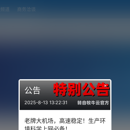
题频道
商务洽谈
端下载
OpenWRT（软路由）固件合集
在线订阅转换
搬瓦工
×
公告
2025-8-13 13:22:31
老牌大机场，高速稳定！生产环
境科学上网必备！