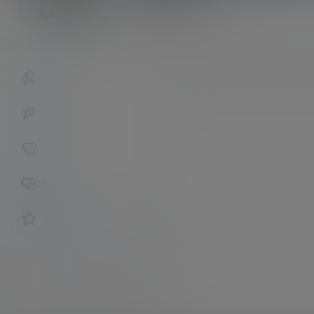
漏网之灵
斗者
Lv1
文章
商铺
快讯
概览
发布的
关注
粉丝
收藏