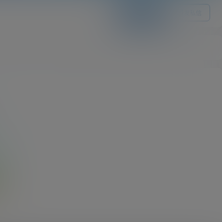
关注Ta
发私信