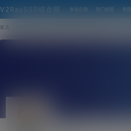
V2RaySSR综合网
本站公告
热门标签
专
首 页
VPS推荐-评测
热门协议搭建
各类脚本及教程
客户