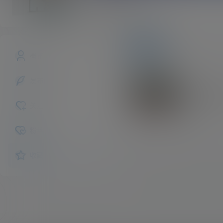
lklxfy
斗者
Lv1
文章
商铺
快讯
概览
发布的
文章
浏览器最
关注
版。
粉丝
收藏