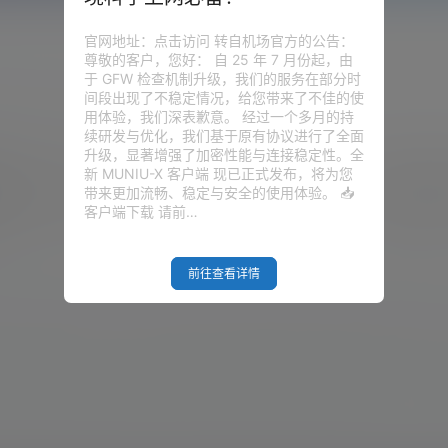
官网地址：点击访问 转自机场官方的公告：
尊敬的客户，您好： 自 25 年 7 月份起，由
于 GFW 检查机制升级，我们的服务在部分时
圈子
问答
供求信息
间段出现了不稳定情况，给您带来了不佳的使
用体验，我们深表歉意。 经过一个多月的持
续研发与优化，我们基于原有协议进行了全面
升级，显著增强了加密性能与连接稳定性。全
新 MUNIU-X 客户端 现已正式发布，将为您
强插件（油猴）全网VIP视频免费破解去广告、全网音乐
带来更加流畅、稳定与安全的使用体验。 📥
客户端下载 请前…
前往查看详情