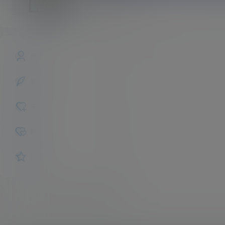
66
斗者
Lv1
概览
发布的
关注
粉丝
收藏