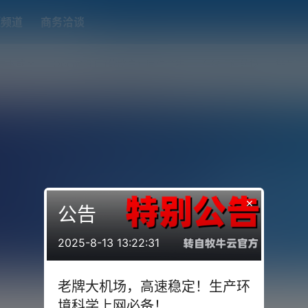
题频道
商务洽谈
端下载
OpenWRT（软路由）固件合集
在线订阅转换
搬瓦工
×
公告
2025-8-13 13:22:31
老牌大机场，高速稳定！生产环
境科学上网必备！