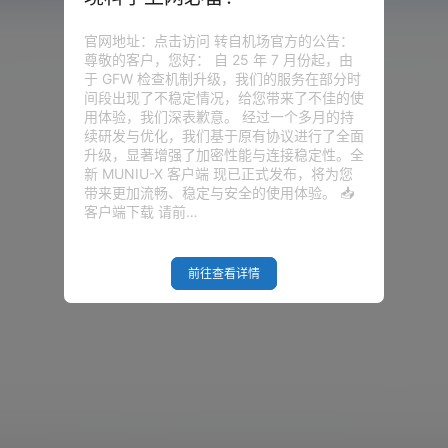
官网地址：点击访问 转自机场官方的公告：
尊敬的客户，您好： 自 25 年 7 月份起，由
于 GFW 检查机制升级，我们的服务在部分时
间段出现了不稳定情况，给您带来了不佳的使
用体验，我们深表歉意。 经过一个多月的持
续研发与优化，我们基于原有协议进行了全面
升级，显著增强了加密性能与连接稳定性。全
新 MUNIU-X 客户端 现已正式发布，将为您
带来更加流畅、稳定与安全的使用体验。 📥
客户端下载 请前…
前往查看详情