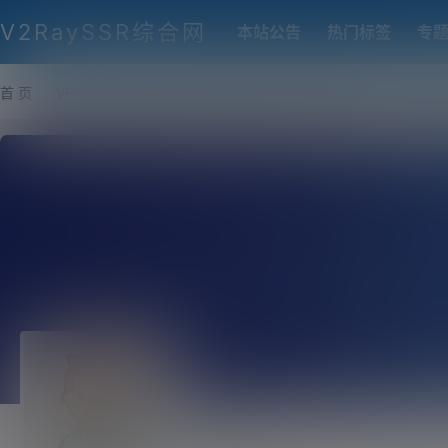
V2RaySSR综合网
本站公告
热门标签
专
首 页
VPS推荐-评测
热门协议搭建
各类脚本及教程
客户