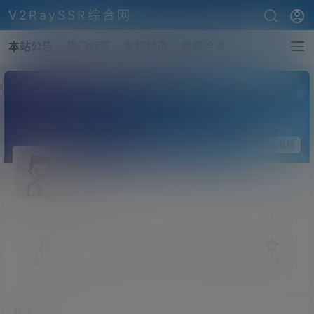
V2RaySSR综合网
本站公告
热门标签
专题频道
商务洽谈
关注Ta
发私信
66
斗者
Lv1
概览
发布的
关注
粉丝
收藏
基本资料