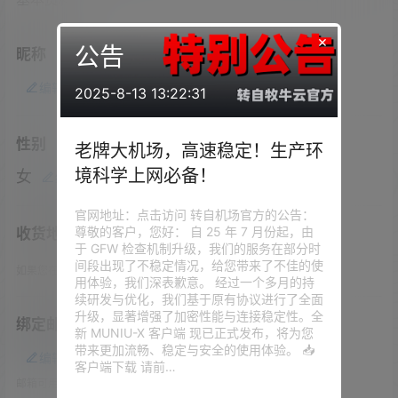
×
公告
昵称
编辑
2025-8-13 13:22:31
性别
老牌大机场，高速稳定！生产环
境科学上网必备！
女
编辑
官网地址：点击访问 转自机场官方的公告：
尊敬的客户，您好： 自 25 年 7 月份起，由
收货地址
于 GFW 检查机制升级，我们的服务在部分时
间段出现了不稳定情况，给您带来了不佳的使
如果您在本站购物，请务必填写此项，以便发货！
用体验，我们深表歉意。 经过一个多月的持
续研发与优化，我们基于原有协议进行了全面
升级，显著增强了加密性能与连接稳定性。全
绑定邮箱
新 MUNIU-X 客户端 现已正式发布，将为您
带来更加流畅、稳定与安全的使用体验。 📥
编辑
客户端下载 请前…
邮箱可用作登录