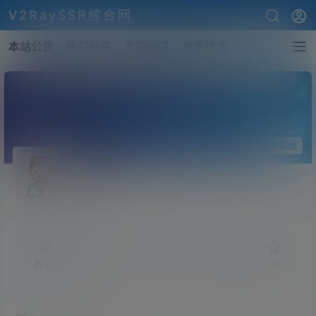
V2RaySSR综合网
本站公告
热门标签
专题频道
商务洽谈
关注Ta
发私信
ilaria
斗者
Lv1
概览
发布的
关注
粉丝
收藏