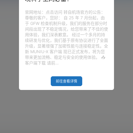
官网地址：点击访问 转自机场官方的公告：
尊敬的客户，您好： 自 25 年 7 月份起，由
于 GFW 检查机制升级，我们的服务在部分时
间段出现了不稳定情况，给您带来了不佳的使
用体验，我们深表歉意。 经过一个多月的持
续研发与优化，我们基于原有协议进行了全面
升级，显著增强了加密性能与连接稳定性。全
新 MUNIU-X 客户端 现已正式发布，将为您
带来更加流畅、稳定与安全的使用体验。 📥
客户端下载 请前…
前往查看详情