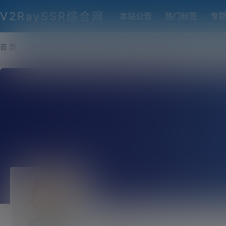
V2RaySSR综合网
本站公告
热门标签
专
首 页
VPS推荐-评测
热门协议搭建
各类脚本及教程
客户