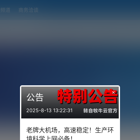
题频道
商务洽谈
端下载
OpenWRT（软路由）固件合集
在线订阅转换
搬瓦工
×
公告
2025-8-13 13:22:31
老牌大机场，高速稳定！生产环
境科学上网必备！