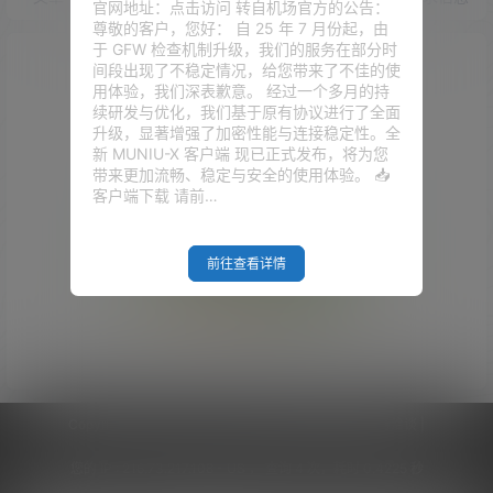
官网地址：点击访问 转自机场官方的公告：
尊敬的客户，您好： 自 25 年 7 月份起，由
于 GFW 检查机制升级，我们的服务在部分时
间段出现了不稳定情况，给您带来了不佳的使
用体验，我们深表歉意。 经过一个多月的持
续研发与优化，我们基于原有协议进行了全面
升级，显著增强了加密性能与连接稳定性。全
新 MUNIU-X 客户端 现已正式发布，将为您
带来更加流畅、稳定与安全的使用体验。 📥
客户端下载 请前…
前往查看详情
Empty Result
Copyright © 2026
V2RaySSR综合网
|
网站地图
|
商务洽谈
|
您的 IP :
216.73.217.108 - US ， 查询 4 次，耗时 0.4225 秒