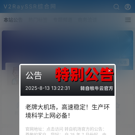
V2RaySSR综合网
本站公告
热门标签
专题频道
商务洽谈
关注Ta
发私信
×
公告
ColanCN
斗者
Lv1
2025-8-13 13:22:31
老牌大机场，高速稳定！生产环
概览
发布的
关注
粉丝
收藏
境科学上网必备！
官网地址：点击访问 转自机场官方的公告：
尊敬的客户，您好： 自 25 年 7 月份起，由