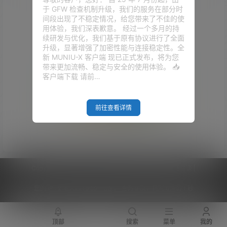
于 GFW 检查机制升级，我们的服务在部分时
间段出现了不稳定情况，给您带来了不佳的使
用体验，我们深表歉意。 经过一个多月的持
续研发与优化，我们基于原有协议进行了全面
升级，显著增强了加密性能与连接稳定性。全
新 MUNIU-X 客户端 现已正式发布，将为您
带来更加流畅、稳定与安全的使用体验。 📥
客户端下载 请前…
前往查看详情
Empty Result
Copyright © 2026
V2RaySSR综合网
|
网站地图
|
商务洽谈
|
您的 IP :
216.73.216.89 - US ， 查询 9 次，耗时 0.4071 秒
顶部
搜索
菜单
我的