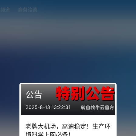
题频道
商务洽谈
端下载
OpenWRT（软路由）固件合集
在线订阅转换
搬瓦工
×
公告
2025-8-13 13:22:31
老牌大机场，高速稳定！生产环
境科学上网必备！