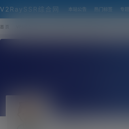
V2RaySSR综合网
本站公告
热门标签
专
首 页
VPS推荐-评测
热门协议搭建
各类脚本及教程
客户