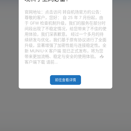
官网地址：点击访问 转自机场官方的公告：
尊敬的客户，您好： 自 25 年 7 月份起，由
于 GFW 检查机制升级，我们的服务在部分时
间段出现了不稳定情况，给您带来了不佳的使
用体验，我们深表歉意。 经过一个多月的持
续研发与优化，我们基于原有协议进行了全面
升级，显著增强了加密性能与连接稳定性。全
新 MUNIU-X 客户端 现已正式发布，将为您
带来更加流畅、稳定与安全的使用体验。 📥
客户端下载 请前…
前往查看详情