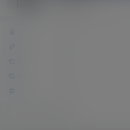
ColanCN
斗者
Lv1
概览
发布的
关注
粉丝
收藏