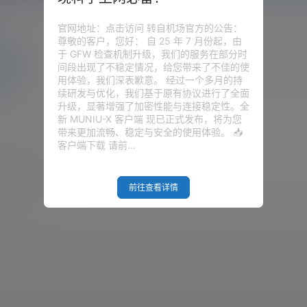
官网地址：点击访问 转自机场官方的公告：
尊敬的客户，您好： 自 25 年 7 月份起，由
于 GFW 检查机制升级，我们的服务在部分时
间段出现了不稳定情况，给您带来了不佳的使
用体验，我们深表歉意。 经过一个多月的持
续研发与优化，我们基于原有协议进行了全面
升级，显著增强了加密性能与连接稳定性。全
新 MUNIU-X 客户端 现已正式发布，将为您
带来更加流畅、稳定与安全的使用体验。 📥
客户端下载 请前…
陆可访问的站点！
前往查看详情