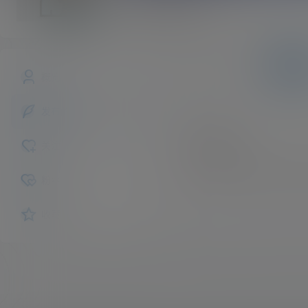
gexianziv
斗者
Lv1
文章
快讯
评论
概览
发布的
21年4月6日
坚决拥护
关注
本站所有文章，禁止转载至大
粉丝
收藏