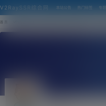
V2RaySSR综合网
本站公告
热门标签
专
首 页
VPS推荐-评测
热门协议搭建
各类脚本及教程
客户