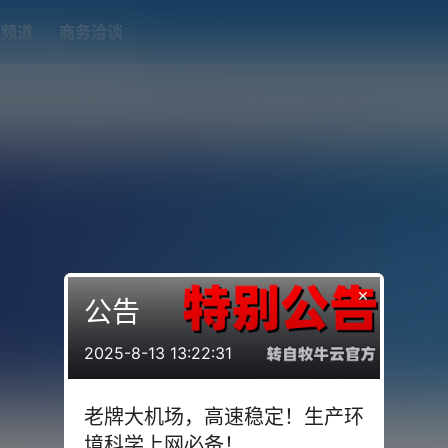
题频道
商务洽谈
端下载
OpenWRT（软路由）固件合集
在线订阅转换
搬瓦工
×
公告
2025-8-13 13:22:31
老牌大机场，高速稳定！生产环
境科学上网必备！