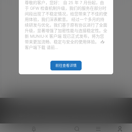
尊敬的客户，您好： 自 25 年 7 月份起，由
于 GFW 检查机制升级，我们的服务在部分时
间段出现了不稳定情况，给您带来了不佳的使
用体验，我们深表歉意。 经过一个多月的持
续研发与优化，我们基于原有协议进行了全面
升级，显著增强了加密性能与连接稳定性。全
新 MUNIU-X 客户端 现已正式发布，将为您
带来更加流畅、稳定与安全的使用体验。 📥
客户端下载 请前…
前往查看详情
Copyright © 2026
V2RaySSR综合网
|
网站地图
|
商务洽谈
|
您的 IP :
216.73.217.135 - US ， 查询 9 次，耗时 0.4127 秒