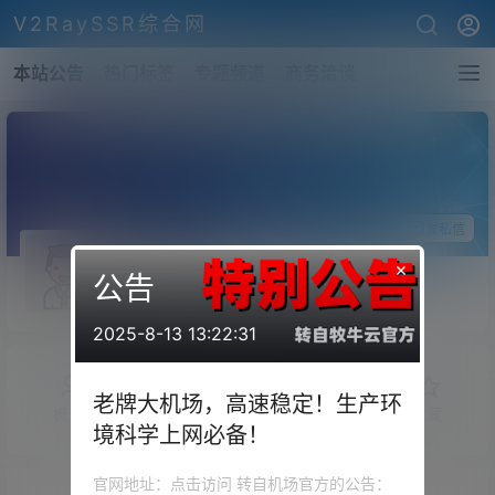
V2RaySSR综合网
本站公告
热门标签
专题频道
商务洽谈
关注Ta
发私信
×
yy931210
公告
斗者
Lv1
2025-8-13 13:22:31
老牌大机场，高速稳定！生产环
概览
发布的
关注
粉丝
收藏
境科学上网必备！
官网地址：点击访问 转自机场官方的公告：