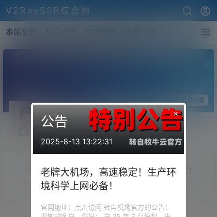
V2RaySSR综合网
本站公告
热门标签
专题频道
商务洽谈
关注Ta
发私信
×
公告
yy931210
斗者
Lv1
2025-8-13 13:22:31
老牌大机场，高速稳定！生产环
概览
发布的
关注
粉丝
收藏
境科学上网必备！
官网地址：点击访问 转自机场官方的公告：
尊敬的客户，您好： 自 25 年 7 月份起，由