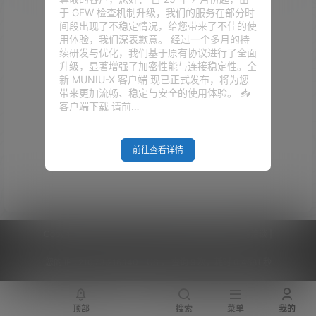
于 GFW 检查机制升级，我们的服务在部分时
间段出现了不稳定情况，给您带来了不佳的使
用体验，我们深表歉意。 经过一个多月的持
续研发与优化，我们基于原有协议进行了全面
升级，显著增强了加密性能与连接稳定性。全
新 MUNIU-X 客户端 现已正式发布，将为您
带来更加流畅、稳定与安全的使用体验。 📥
客户端下载 请前…
前往查看详情
Copyright © 2026
V2RaySSR综合网
|
网站地图
|
商务洽谈
|
您的 IP :
216.73.216.140 - US ， 查询 9 次，耗时 0.4681 秒
顶部
搜索
菜单
我的