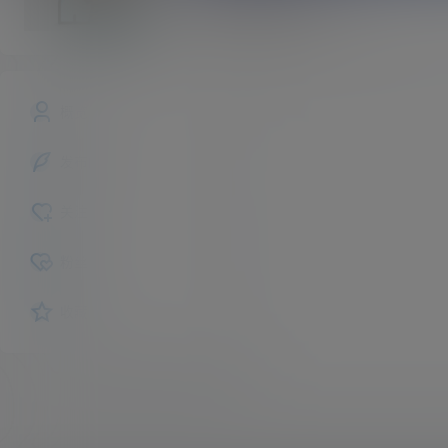
abcd1001a
斗者
Lv1
概览
发布的
关注
粉丝
收藏