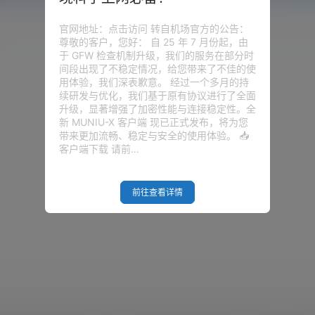
官网地址：点击访问 转自机场官方的公告：
尊敬的客户，您好： 自 25 年 7 月份起，由
于 GFW 检查机制升级，我们的服务在部分时
间段出现了不稳定情况，给您带来了不佳的使
用体验，我们深表歉意。 经过一个多月的持
续研发与优化，我们基于原有协议进行了全面
升级，显著增强了加密性能与连接稳定性。全
新 MUNIU-X 客户端 现已正式发布，将为您
带来更加流畅、稳定与安全的使用体验。 📥
客户端下载 请前…
前往查看详情