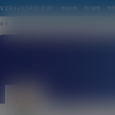
V2RaySSR综合网
本站公告
热门标签
专
首 页
VPS推荐-评测
热门协议搭建
各类脚本及教程
客户