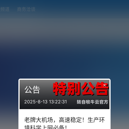
题频道
商务洽谈
端下载
OpenWRT（软路由）固件合集
在线订阅转换
搬瓦工
×
公告
2025-8-13 13:22:31
老牌大机场，高速稳定！生产环
境科学上网必备！