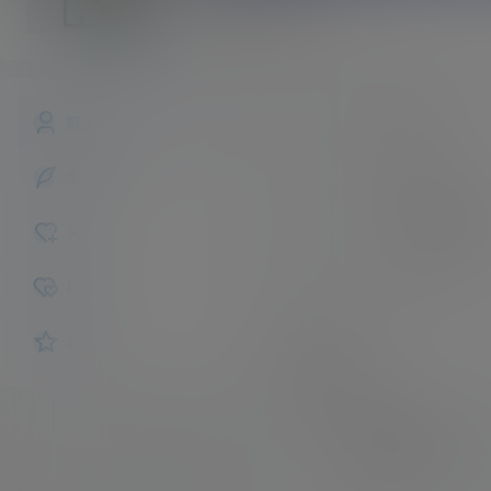
jmuzou
斗者
Lv1
jmuzou
昵称：
概览
未认证
认证：
发布的
入驻本站
693
描述：
关注
女
性别：
粉丝
收藏
互动
我的圈子