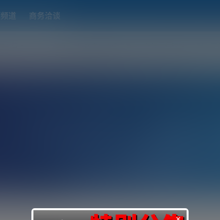
题频道
商务洽谈
端下载
OpenWRT（软路由）固件合集
在线订阅转换
搬瓦工
×