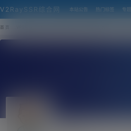
V2RaySSR综合网
本站公告
热门标签
专
首 页
VPS推荐-评测
热门协议搭建
各类脚本及教程
客户