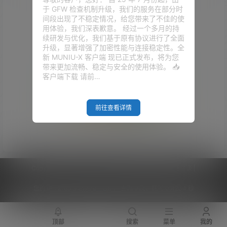
于 GFW 检查机制升级，我们的服务在部分时
间段出现了不稳定情况，给您带来了不佳的使
用体验，我们深表歉意。 经过一个多月的持
续研发与优化，我们基于原有协议进行了全面
升级，显著增强了加密性能与连接稳定性。全
新 MUNIU-X 客户端 现已正式发布，将为您
带来更加流畅、稳定与安全的使用体验。 📥
客户端下载 请前…
前往查看详情
Empty Result
Copyright © 2026
V2RaySSR综合网
|
网站地图
|
商务洽谈
|
您的 IP :
216.73.217.70 - US ， 查询 9 次，耗时 0.4234 秒
顶部
搜索
菜单
我的