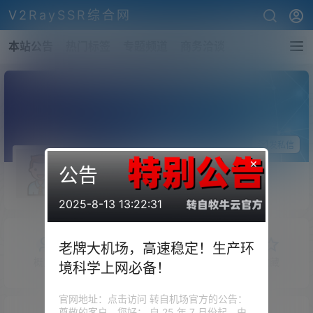
V2RaySSR综合网
本站公告
热门标签
专题频道
商务洽谈
关注Ta
发私信
×
公告
jmuzou
斗者
Lv1
2025-8-13 13:22:31
老牌大机场，高速稳定！生产环
概览
发布的
关注
粉丝
收藏
境科学上网必备！
官网地址：点击访问 转自机场官方的公告：
尊敬的客户，您好： 自 25 年 7 月份起，由