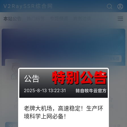
V2RaySSR综合网
本站公告
热门标签
专题频道
商务洽谈
关注Ta
发私信
sky
×
公告
斗者
Lv1
2025-8-13 13:22:31
概览
发布的
关注
粉丝
收藏
老牌大机场，高速稳定！生产环
境科学上网必备！
文章
商铺
快讯
圈子
问答
供求信息