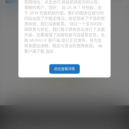
官网地址：点击访问 转自机场官方的公告：
尊敬的客户，您好： 自 25 年 7 月份起，由
于 GFW 检查机制升级，我们的服务在部分时
间段出现了不稳定情况，给您带来了不佳的使
用体验，我们深表歉意。 经过一个多月的持
续研发与优化，我们基于原有协议进行了全面
升级，显著增强了加密性能与连接稳定性。全
新 MUNIU-X 客户端 现已正式发布，将为您
带来更加流畅、稳定与安全的使用体验。 📥
客户端下载 请前…
前往查看详情
Empty Result
Copyright © 2026
V2RaySSR综合网
|
网站地图
|
商务洽谈
|
您的 IP :
216.73.216.184 - US ， 查询 9 次，耗时 0.5551 秒