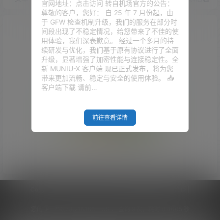
官网地址：点击访问 转自机场官方的公告：
尊敬的客户，您好： 自 25 年 7 月份起，由
于 GFW 检查机制升级，我们的服务在部分时
间段出现了不稳定情况，给您带来了不佳的使
用体验，我们深表歉意。 经过一个多月的持
续研发与优化，我们基于原有协议进行了全面
升级，显著增强了加密性能与连接稳定性。全
新 MUNIU-X 客户端 现已正式发布，将为您
带来更加流畅、稳定与安全的使用体验。 📥
客户端下载 请前…
前往查看详情
Empty Result
Copyright © 2026
V2RaySSR综合网
|
网站地图
|
商务洽谈
|
您的 IP :
216.73.216.163 - US ， 查询 9 次，耗时 0.4005 秒