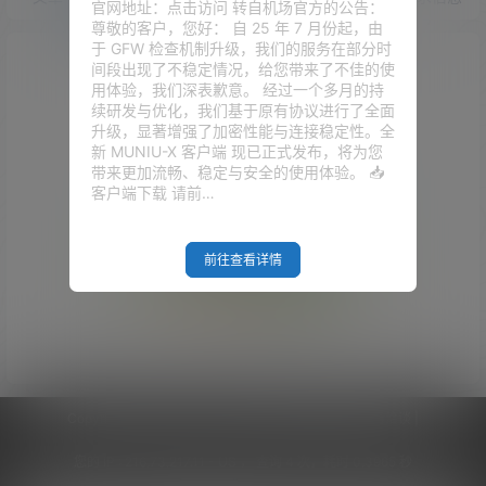
官网地址：点击访问 转自机场官方的公告：
尊敬的客户，您好： 自 25 年 7 月份起，由
于 GFW 检查机制升级，我们的服务在部分时
间段出现了不稳定情况，给您带来了不佳的使
用体验，我们深表歉意。 经过一个多月的持
续研发与优化，我们基于原有协议进行了全面
升级，显著增强了加密性能与连接稳定性。全
新 MUNIU-X 客户端 现已正式发布，将为您
带来更加流畅、稳定与安全的使用体验。 📥
客户端下载 请前…
前往查看详情
Empty Result
Copyright © 2026
V2RaySSR综合网
|
网站地图
|
商务洽谈
|
您的 IP :
216.73.217.11 - US ， 查询 4 次，耗时 0.3965 秒