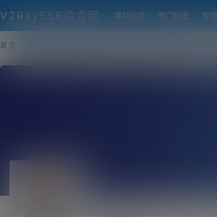
V2RaySSR综合网
本站公告
热门标签
专
首 页
VPS推荐-评测
热门协议搭建
各类脚本及教程
客户