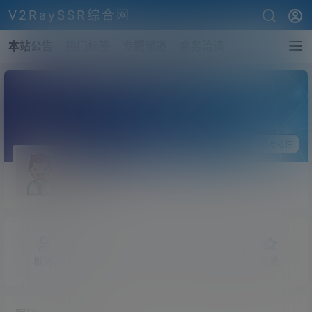
V2RaySSR综合网
本站公告
热门标签
专题频道
商务洽谈
关注Ta
发私信
JJLin
斗者
Lv1
概览
发布的
关注
粉丝
收藏