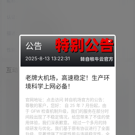
昵称：
JJLin
认证：
未认证
描述：
入驻本站
2295
天
×
公告
性别：
男
2025-8-13 13:22:31
互动
老牌大机场，高速稳定！生产环
境科学上网必备！
我的圈子
官网地址：点击访问 转自机场官方的公告：
尊敬的客户，您好： 自 25 年 7 月份起，由
我的问答
于 GFW 检查机制升级，我们的服务在部分时
间段出现了不稳定情况，给您带来了不佳的使
用体验，我们深表歉意。 经过一个多月的持
续研发与优化，我们基于原有协议进行了全面
我的供求信息
升级，显著增强了加密性能与连接稳定性。全