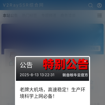
V2RaySSR综合网
本站公告
热门标签
专题频道
商务洽谈
关注Ta
发私信
JJLin
×
公告
斗者
Lv1
2025-8-13 13:22:31
概览
发布的
关注
粉丝
收藏
老牌大机场，高速稳定！生产环
境科学上网必备！
文章
商铺
快讯
圈子
问答
供求信息