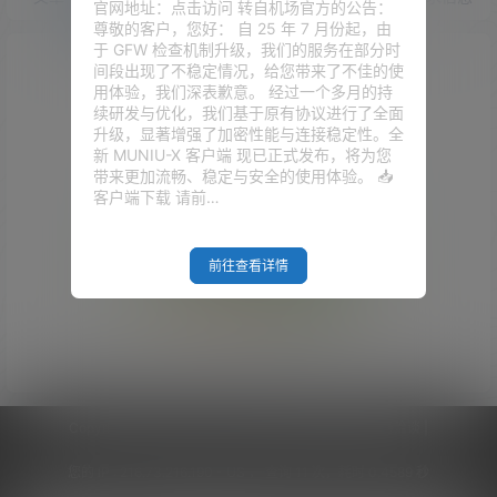
官网地址：点击访问 转自机场官方的公告：
尊敬的客户，您好： 自 25 年 7 月份起，由
于 GFW 检查机制升级，我们的服务在部分时
间段出现了不稳定情况，给您带来了不佳的使
用体验，我们深表歉意。 经过一个多月的持
续研发与优化，我们基于原有协议进行了全面
升级，显著增强了加密性能与连接稳定性。全
新 MUNIU-X 客户端 现已正式发布，将为您
带来更加流畅、稳定与安全的使用体验。 📥
客户端下载 请前…
前往查看详情
Empty Result
Copyright © 2026
V2RaySSR综合网
|
网站地图
|
商务洽谈
|
您的 IP :
216.73.216.190 - US ， 查询 11 次，耗时 0.4589 秒