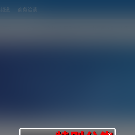
题频道
商务洽谈
端下载
OpenWRT（软路由）固件合集
在线订阅转换
搬瓦工
×