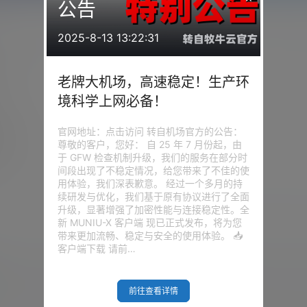
公告
2025-8-13 13:22:31
老牌大机场，高速稳定！生产环
境科学上网必备！
官网地址：点击访问 转自机场官方的公告：
3
天
尊敬的客户，您好： 自 25 年 7 月份起，由
于 GFW 检查机制升级，我们的服务在部分时
间段出现了不稳定情况，给您带来了不佳的使
用体验，我们深表歉意。 经过一个多月的持
续研发与优化，我们基于原有协议进行了全面
升级，显著增强了加密性能与连接稳定性。全
新 MUNIU-X 客户端 现已正式发布，将为您
带来更加流畅、稳定与安全的使用体验。 📥
客户端下载 请前…
我的问答
前往查看详情