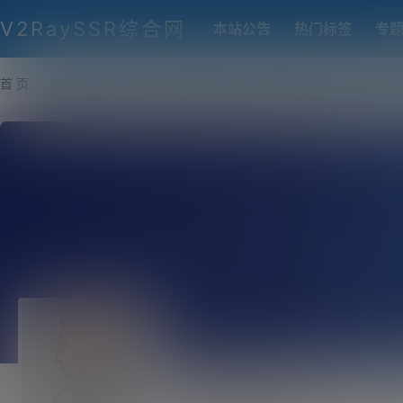
V2RaySSR综合网
本站公告
热门标签
专
首 页
VPS推荐-评测
热门协议搭建
各类脚本及教程
客户