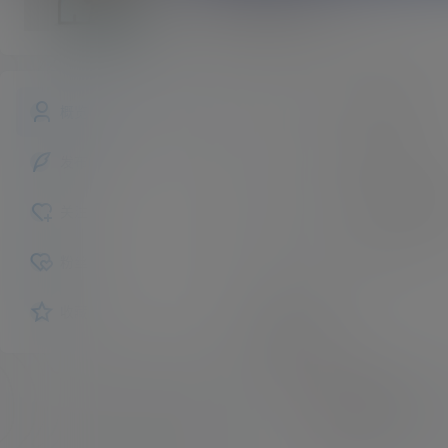
darrel09s01
斗之气
Lv0
darrel09s01
昵称：
概览
未认证
认证：
发布的
入驻本站
229
描述：
关注
女
性别：
粉丝
收藏
互动
我的圈子