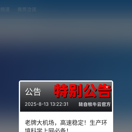
题频道
商务洽谈
端下载
OpenWRT（软路由）固件合集
在线订阅转换
搬瓦工
×
公告
2025-8-13 13:22:31
老牌大机场，高速稳定！生产环
境科学上网必备！