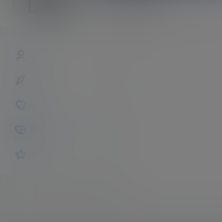
darrel09s01
斗之气
Lv0
概览
发布的
关注
粉丝
收藏