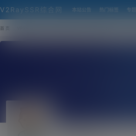
V2RaySSR综合网
本站公告
热门标签
专
首 页
VPS推荐-评测
热门协议搭建
各类脚本及教程
客户