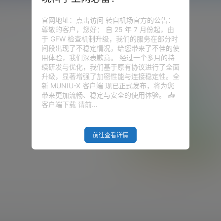
官网地址：点击访问 转自机场官方的公告：
尊敬的客户，您好： 自 25 年 7 月份起，由
于 GFW 检查机制升级，我们的服务在部分时
间段出现了不稳定情况，给您带来了不佳的使
用体验，我们深表歉意。 经过一个多月的持
续研发与优化，我们基于原有协议进行了全面
升级，显著增强了加密性能与连接稳定性。全
新 MUNIU-X 客户端 现已正式发布，将为您
带来更加流畅、稳定与安全的使用体验。 📥
客户端下载 请前…
前往查看详情
Empty Result