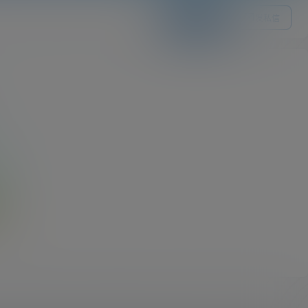
关注Ta
发私信