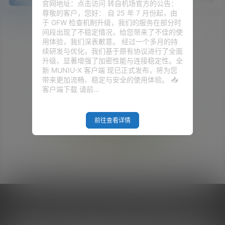
官网地址：点击访问 转自机场官方的公告：
尊敬的客户，您好： 自 25 年 7 月份起，由
于 GFW 检查机制升级，我们的服务在部分时
间段出现了不稳定情况，给您带来了不佳的使
用体验，我们深表歉意。 经过一个多月的持
续研发与优化，我们基于原有协议进行了全面
升级，显著增强了加密性能与连接稳定性。全
新 MUNIU-X 客户端 现已正式发布，将为您
带来更加流畅、稳定与安全的使用体验。 📥
客户端下载 请前…
前往查看详情
Empty Result
Copyright © 2026
V2RaySSR综合网
|
网站地图
|
商务洽谈
|
您的 IP :
216.73.217.129 - US ， 查询 9 次，耗时 0.4224 秒