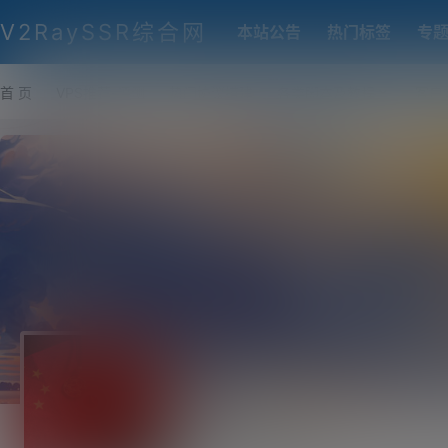
V2RaySSR综合网
本站公告
热门标签
专
首 页
VPS推荐-评测
热门协议搭建
各类脚本及教程
客户