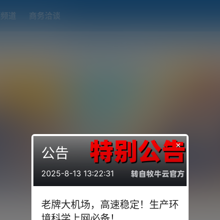
题频道
商务洽谈
端下载
OpenWRT（软路由）固件合集
在线订阅转换
搬瓦工
×
公告
2025-8-13 13:22:31
老牌大机场，高速稳定！生产环
境科学上网必备！