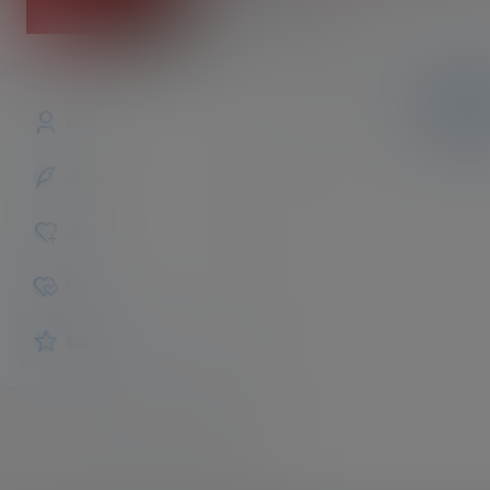
coolpanda
斗灵
Lv4
文章
商铺
快讯
概览
发布的
关注
粉丝
收藏