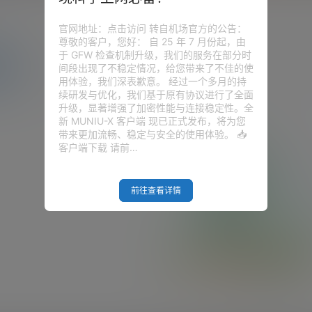
官网地址：点击访问 转自机场官方的公告：
尊敬的客户，您好： 自 25 年 7 月份起，由
于 GFW 检查机制升级，我们的服务在部分时
圈子
问答
供求信息
间段出现了不稳定情况，给您带来了不佳的使
用体验，我们深表歉意。 经过一个多月的持
续研发与优化，我们基于原有协议进行了全面
升级，显著增强了加密性能与连接稳定性。全
新 MUNIU-X 客户端 现已正式发布，将为您
带来更加流畅、稳定与安全的使用体验。 📥
客户端下载 请前…
前往查看详情
Empty Result