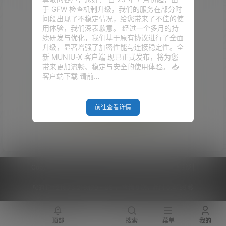
于 GFW 检查机制升级，我们的服务在部分时
间段出现了不稳定情况，给您带来了不佳的使
用体验，我们深表歉意。 经过一个多月的持
续研发与优化，我们基于原有协议进行了全面
升级，显著增强了加密性能与连接稳定性。全
新 MUNIU-X 客户端 现已正式发布，将为您
带来更加流畅、稳定与安全的使用体验。 📥
客户端下载 请前…
前往查看详情
Empty Result
Copyright © 2026
V2RaySSR综合网
|
网站地图
|
商务洽谈
|
您的 IP :
216.73.216.170 - US ， 查询 9 次，耗时 0.4185 秒
顶部
搜索
菜单
我的