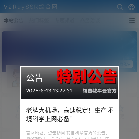
V2RaySSR综合网
本站公告
热门标签
专题频道
商务洽谈
关注Ta
发私信
×
公告
airsun
斗者
Lv1
2025-8-13 13:22:31
老牌大机场，高速稳定！生产环
概览
发布的
关注
粉丝
收藏
境科学上网必备！
官网地址：点击访问 转自机场官方的公告：
尊敬的客户，您好： 自 25 年 7 月份起，由