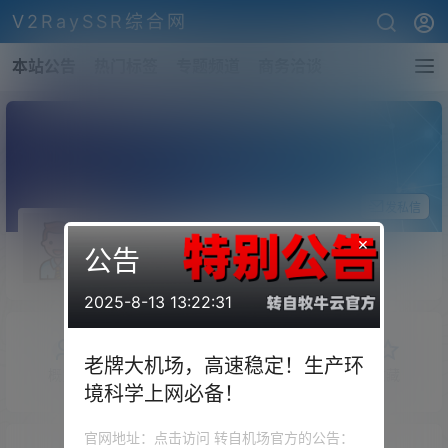
V2RaySSR综合网
本站公告
热门标签
专题频道
商务洽谈
关注Ta
发私信
×
airsun
公告
斗者
Lv1
2025-8-13 13:22:31
老牌大机场，高速稳定！生产环
概览
发布的
关注
粉丝
收藏
境科学上网必备！
官网地址：点击访问 转自机场官方的公告：